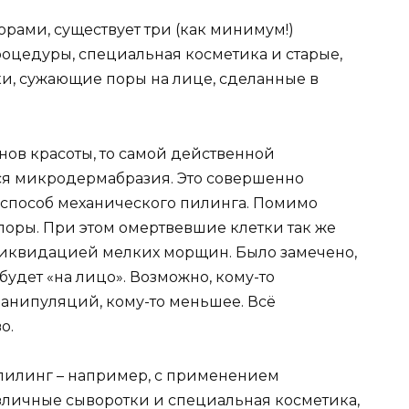
рами, существует три (как минимум!)
оцедуры, специальная косметика и старые,
и, сужающие поры на лице, сделанные в
нов красоты, то самой действенной
ся микродермабразия. Это совершенно
 способ механического пилинга. Помимо
 поры. При этом омертвевшие клетки так же
 ликвидацией мелких морщин. Было замечено,
 будет «на лицо». Возможно, кому-то
манипуляций, кому-то меньшее. Всё
о.
 пилинг – например, с применением
азличные сыворотки и специальная косметика,