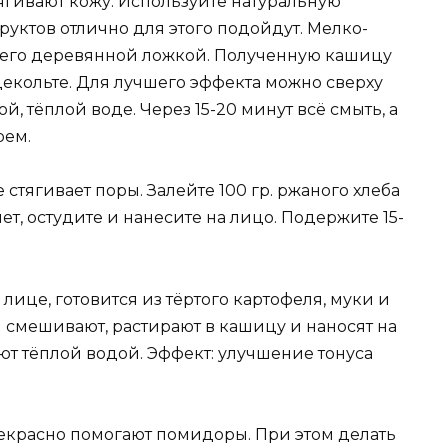
ягивают кожу. Используйте натуральную
руктов отлично для этого подойдут. Мелко-
 его деревянной ложкой. Полученную кашицу
 декольте. Для лучшего эффекта можно сверху
й, тёплой воде. Через 15-20 минут всё смыть, а
рем.
 стягивает поры. Залейте 100 гр. ржаного хлеба
ет, остудите и нанесите на лицо. Подержите 15-
лице, готовится из тёртого картофеля, муки и
 смешивают, растирают в кашицу и наносят на
ают тёплой водой. Эффект: улучшение тонуса
рекрасно помогают помидоры. При этом делать