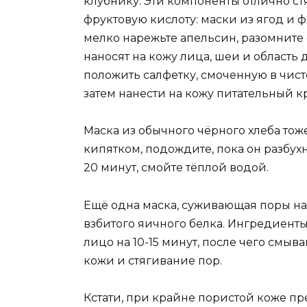
клубнику. Эти компоненты отлично ст
фруктовую кислоту: маски из ягод и ф
мелко нарежьте апельсин, разомните
наносят на кожу лица, шеи и область
положить салфетку, смоченную в чисто
затем нанести на кожу питательный к
Маска из обычного чёрного хлеба тоже
кипятком, подождите, пока он разбухн
20 минут, смойте тёплой водой.
Ещё одна маска, суживающая поры на 
взбитого яичного белка. Ингредиенты
лицо на 10-15 минут, после чего смыв
кожи и стягивание пор.
Кстати, при крайне пористой коже п