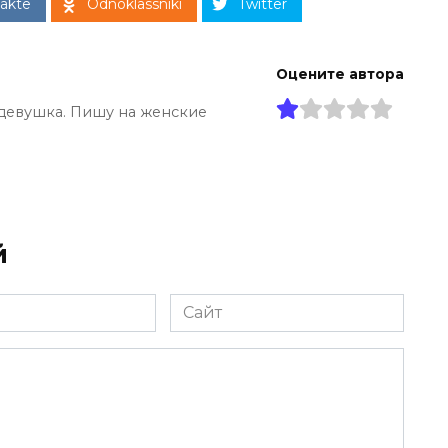
akte
Odnoklassniki
Twitter
Оцените автора
девушка. Пишу на женские
й
Сайт