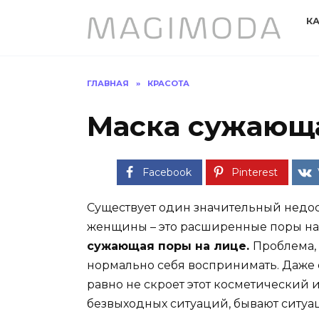
Перейти
К
к
содержанию
ГЛАВНАЯ
»
КРАСОТА
Маска сужающа
Facebook
Pinterest
Существует один значительный недост
женщины – это расширенные поры на 
сужающая поры на лице.
Проблема, 
нормально себя воспринимать. Даже 
равно не скроет этот косметический и
безвыходных ситуаций, бывают ситуаци