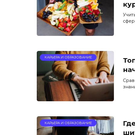
ку
Учит
сфер
КАРЬЕРА И ОБРАЗОВАНИЕ
То
на
Срав
знан
Гд
КАРЬЕРА И ОБРАЗОВАНИЕ
ши