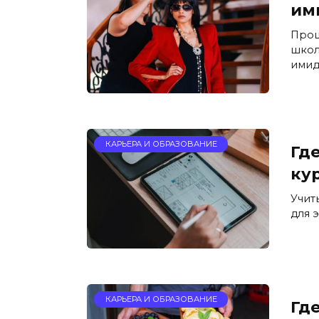
им
Прош
школ
имид
КАРЬЕРА И ОБРАЗОВАНИЕ
Где
ку
Учит
для 
КАРЬЕРА И ОБРАЗОВАНИЕ
Где