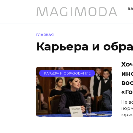
Перейти
К
к
содержанию
ГЛАВНАЯ
Карьера и обр
Хо
ин
КАРЬЕРА И ОБРАЗОВАНИЕ
во
«Г
Не в
норм
юрис