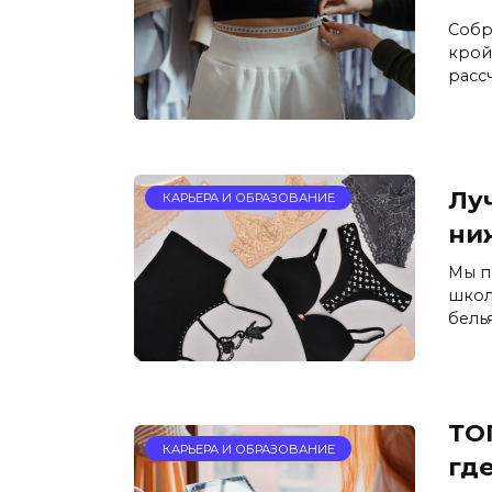
Собр
крой
расс
Лу
КАРЬЕРА И ОБРАЗОВАНИЕ
ни
Мы п
школ
белья
ТО
КАРЬЕРА И ОБРАЗОВАНИЕ
гд