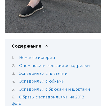
Содержание
Немного истории
С чем носить женские эспадрильи
Эспадрильи с платьями
Эспадрильи с юбками
Эспадрильи с брюками и шортами
Образы с эспадрильями на 2018
фото