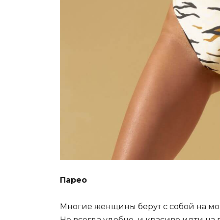
Парео
Многие женщины берут с собой на мор
Не всегда удобно и красиво идти на пл