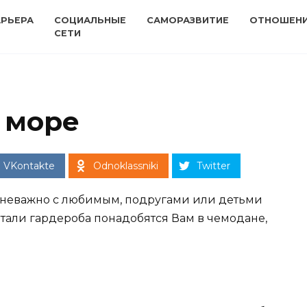
АРЬЕРА
СОЦИАЛЬНЫЕ
САМОРАЗВИТИЕ
ОТНОШЕН
СЕТИ
 море
VKontakte
Odnoklassniki
Twitter
 неважно с любимым, подругами или детьми
етали гардероба понадобятся Вам в чемодане,