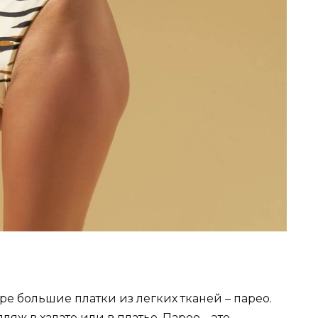
е большие платки из легких тканей – парео.
яж в халате или в платье. Парео – это