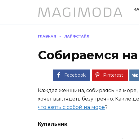
Перейти
К
к
содержанию
ГЛАВНАЯ
»
ЛАЙФСТАЙЛ
Собираемся на
Facebook
Pinterest
Каждая женщина, собираясь на море,
хочет выглядеть безупречно. Какие д
что взять с собой на море
?
Купальник