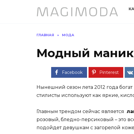
Перейти
К
к
содержанию
ГЛАВНАЯ
»
МОДА
Модный маникю
Facebook
Pinterest
Нынешний сезон лета 2012 года бога
стилисты используют как яркие, кисло
Главным трендом сейчас является
ла
розовый, бледно-персиковый – это вс
подойдет девушкам с загорелой кожей