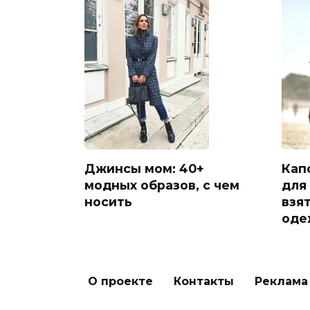
Кап
Джинсы мом: 40+
для
модных образов, с чем
взят
носить
оде
О проекте
Контакты
Реклама