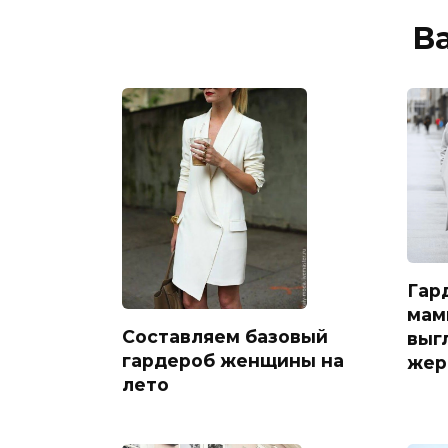
В
Гар
мам
Составляем базовый
выг
гардероб женщины на
жер
лето