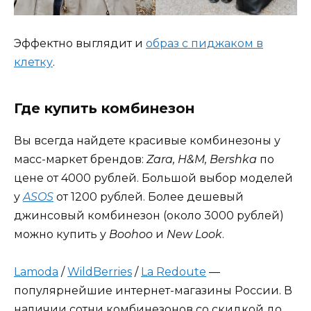
Эффектно выглядит и
образ с пиджаком в
клетку
.
Где купить комбинезон
Вы всегда найдете красивые комбинезоны у
масс-маркет брендов:
Zara, H&M, Bershka
по
цене от 4000 рублей. Большой выбор моделей
у
ASOS
от 1200 рублей. Более дешевый
джинсовый комбинезон (около 3000 рублей)
можно купить у
Boohoo
и
New Look
.
Lamoda
/
WildBerries
/
La Redoute
—
популярнейшие интернет-магазины России. В
наличии сотни комбинезонов со скидкой до