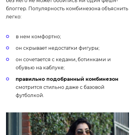
без него не может обойтись ни один фешн-
блоггер. Популярность комбинезона объяснить
легко:
в нем комфортно;
он скрывает недостатки фигуры;
он сочетается с кедами, ботинками и
обувью на каблуке;
правильно подобранный комбинезон
смотрится стильно даже с базовой
футболкой.