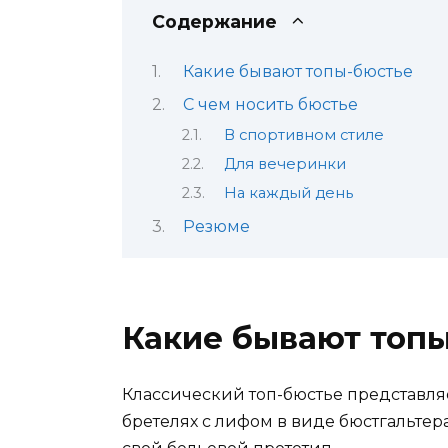
Содержание
Какие бывают топы-бюстье
С чем носить бюстье
В спортивном стиле
Для вечеринки
На каждый день
Резюме
Какие бывают топ
Классический топ-бюстье представля
бретелях с лифом в виде бюстгальтера