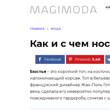
Перейти
К
к
содержанию
ГЛАВНАЯ
»
МОДА
Как и с чем но
Facebook
Pinterest
5.4K
Бюстье
– это короткий топ, на косто
напоминающий корсаж. Топ в бельево
французский дизайнер Жан-Поль Готь
века, сделала его невероятно популяр
повседневного гардероба, сочетая с 