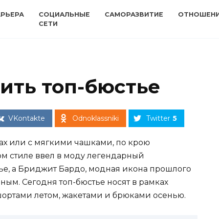
АРЬЕРА
СОЦИАЛЬНЫЕ
САМОРАЗВИТИЕ
ОТНОШЕН
СЕТИ
сить топ-бюстье
VKontakte
Odnoklassniki
Twitter
5
чках или с мягкими чашками, по крою
м стиле ввел в моду легендарный
е, а Бриджит Бардо, модная икона прошлого
ным. Сегодня топ-бюстье носят в рамках
шортами летом, жакетами и брюками осенью.