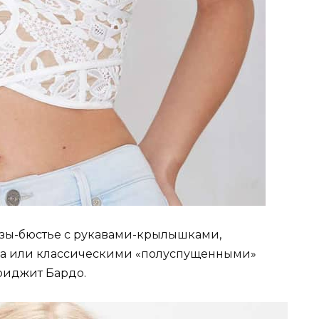
узы-бюстье с рукавами-крылышками,
фа или классическими «полуспущенными»
риджит Бардо.