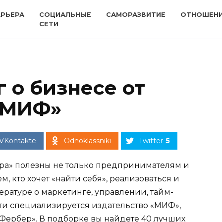
АРЬЕРА
СОЦИАЛЬНЫЕ
САМОРАЗВИТИЕ
ОТНОШЕН
СЕТИ
 о бизнесе от
«МИФ»
VKontakte
Odnoklassniki
Twitter
5
ура» полезны не только предпринимателям и
м, кто хочет «найти себя», реализоваться и
ературе о маркетинге, управлении, тайм-
и специализируется издательство «МИФ»,
 Фербер». В подборке вы найдете 40 лучших