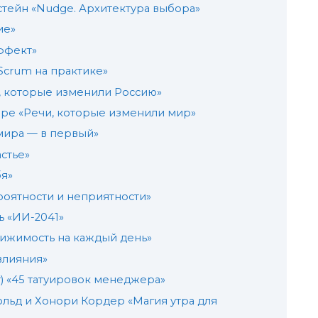
нстейн «Nudge. Архитектура выбора»
ие»
эффект»
Scrum на практике»
и, которые изменили Россию»
ре «Речи, которые изменили мир»
 мира — в первый»
астье»
бя»
роятности и неприятности»
ь «ИИ-2041»
ижимость на каждый день»
влияния»
) «45 татуировок менеджера»
ольд и Хонори Кордер «Магия утра для