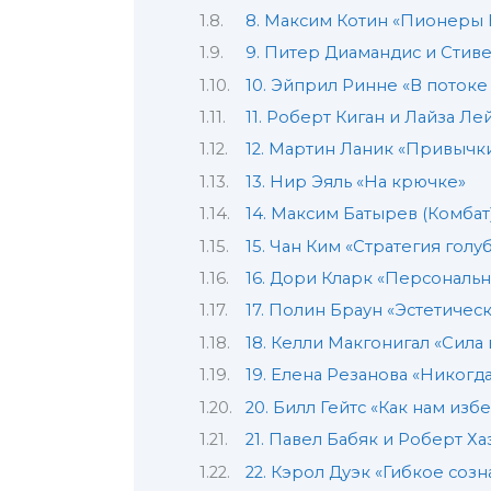
8. Максим Котин «Пионеры
9. Питер Диамандис и Стив
10. Эйприл Ринне «В поток
11. Роберт Киган и Лайза Л
12. Мартин Ланик «Привычк
13. Нир Эяль «На крючке»
14. Максим Батырев (Комбат
15. Чан Ким «Стратегия голу
16. Дори Кларк «Персональ
17. Полин Браун «Эстетичес
18. Келли Макгонигал «Сила
19. Елена Резанова «Никогд
20. Билл Гейтс «Как нам из
21. Павел Бабяк и Роберт Х
22. Кэрол Дуэк «Гибкое соз