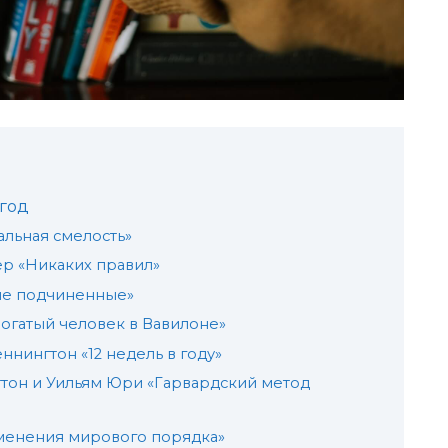
 год
альная смелость»
ер «Никаких правил»
ые подчиненные»
огатый человек в Вавилоне»
ннингтон «12 недель в году»
тон и Уильям Юри «Гарвардский метод
зменения мирового порядка»