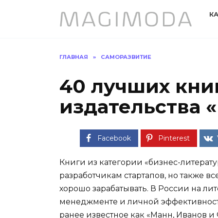
Перейти
К
к
содержанию
ГЛАВНАЯ
»
САМОРАЗВИТИЕ
40 лучших книг
издательства 
Facebook
Pinterest
Книги из категории «бизнес-литерат
разработчикам стартапов, но также все
хорошо зарабатывать. В России на лит
менеджменте и личной эффективност
ранее известное как «Манн, Иванов и