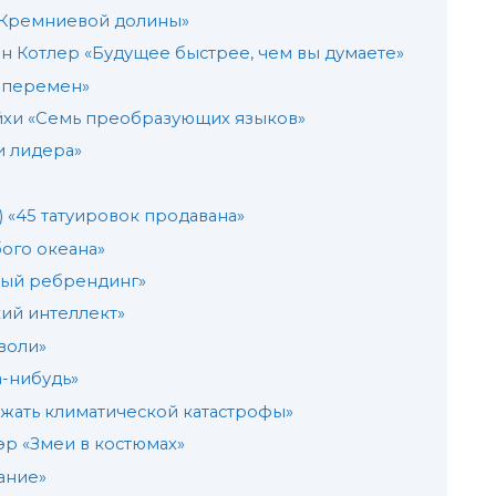
 Кремниевой долины»
ен Котлер «Будущее быстрее, чем вы думаете»
е перемен»
ейхи «Семь преобразующих языков»
и лидера»
) «45 татуировок продавана»
бого океана»
ный ребрендинг»
кий интеллект»
 воли»
а-нибудь»
бежать климатической катастрофы»
аэр «Змеи в костюмах»
нание»