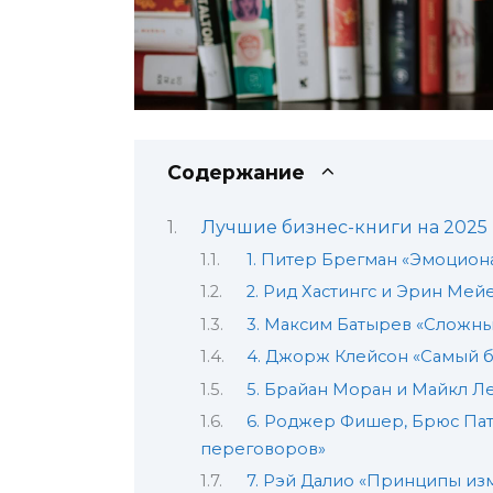
Содержание
Лучшие бизнес-книги на 2025
1. Питер Брегман «Эмоцион
2. Рид Хастингс и Эрин Мей
3. Максим Батырев «Сложн
4. Джорж Клейсон «Самый б
5. Брайан Моран и Майкл Ле
6. Роджер Фишер, Брюс Пат
переговоров»
7. Рэй Далио «Принципы и