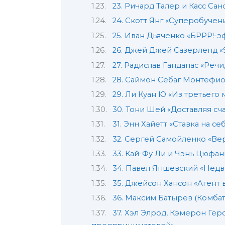
23. Ричард Талер и Касс Са
24. Скотт Янг «Суперобучен
25. Иван Дьяченко «БРРР!-
26. Джей Джей Сазерленд «
27. Радислав Гандапас «Реч
28. Саймон Себаг Монтефио
29. Ли Куан Ю «Из третьего
30. Тони Шей «Доставляя сч
31. Энн Хайетт «Ставка на се
32. Сергей Самойленко «Ве
33. Кай-Фу Ли и Чэнь Цюфан
34. Павел Яншевский «Недв
35. Джейсон Хансон «Агент 
36. Максим Батырев (Комбат
37. Хэл Элрод, Кэмерон Гер