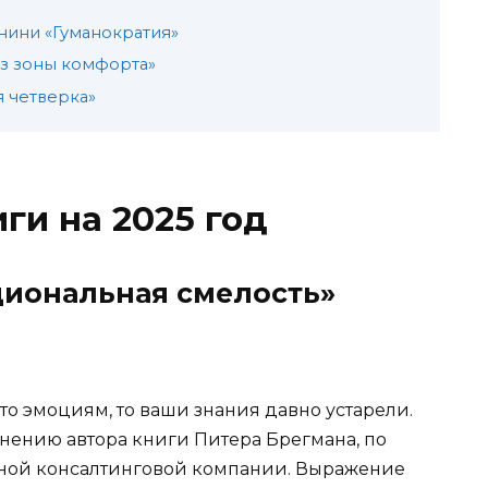
нини «Гуманократия»
из зоны комфорта»
я четверка»
ги на 2025 год
циональная смелость»
сто эмоциям, то ваши знания давно устарели.
мнению автора книги Питера Брегмана, по
пной консалтинговой компании. Выражение